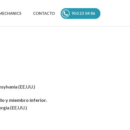
950 23 04 86
MECHANICS
CONTACTO
nsylvania (EE.UU.)
llo y miembro inferior.
orgia (EE.UU.)