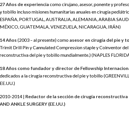
27 Años de experiencia
como cirujano, asesor, ponente y profesor
y tobillo incluso misiones humanitarias anuales en cirugía pediátr
ESPAÑA, PORTUGAL, AUSTRALIA, ALEMANIA, ARABIA SAUDÍ
MÉXICO, GUATEMALA, VENEZUELA, NICARAGUA, IRÁN)
14 Años
(2003 – al presente) como
asesor en cirugía del pie y to
Trimit Drill Pin y Cannulated Compression staple y Coinventor del 
reconstructiva del pie y tobillo mundialmente.) (NAPLES FL
18 Años como fundador y director de Fellowship Internacion
dedicados a la cirugía reconstructiva del pie y tobillo (G
EE.UU.)
2010-2014 |
Redactor de la sección de cirugía reconstructi
AND ANKLE SURGERY (EE.UU.)